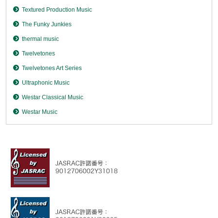
Textured Production Music
The Funky Junkies
thermal music
Twelvetones
Twelvetones Art Series
Ultraphonic Music
Westar Classical Music
Westar Music