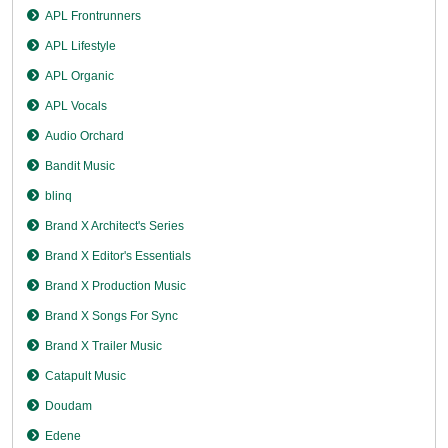
APL Frontrunners
APL Lifestyle
APL Organic
APL Vocals
Audio Orchard
Bandit Music
blinq
Brand X Architect's Series
Brand X Editor's Essentials
Brand X Production Music
Brand X Songs For Sync
Brand X Trailer Music
Catapult Music
Doudam
Edene