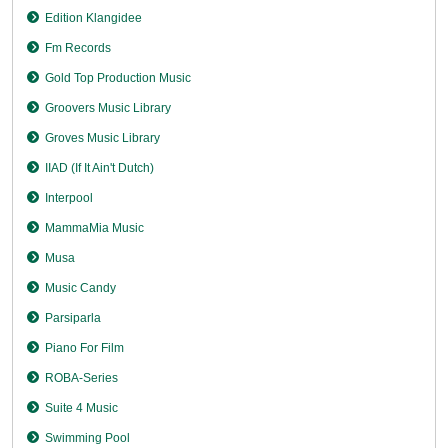
Edition Klangidee
Fm Records
Gold Top Production Music
Groovers Music Library
Groves Music Library
IIAD (If It Ain't Dutch)
Interpool
MammaMia Music
Musa
Music Candy
Parsiparla
Piano For Film
ROBA-Series
Suite 4 Music
Swimming Pool