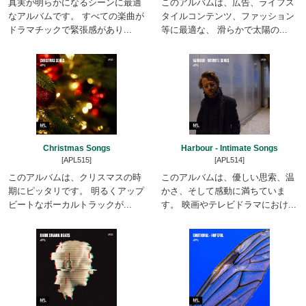
真実が明らかになるシーンに最適
このアルバムは、広告、ライフス
なアルバムです。 すべての楽曲が
タイルコンテンツ、ファッション
ドラマチックで緊張感があり...
等に最適な、 滑らかで太陽の...
Christmas Songs
Harbour - Intimate Songs
[APL515]
[APL514]
このアルバムは、クリスマスの時
このアルバムは、優しい思索、温
期にピッタリです。 明るくアップ
かさ、そして感動に満ちていま
ビートなボーカルトラックが...
す。 映画やテレビドラマにおけ...