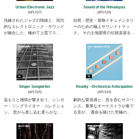
Urban Electronic Jazz
Sound of the Himalayas
[APL527]
[APL526]
洗練されたジャズの情緒と、現代
自然・歴史・冒険ドキュメンタリ
的なエレクトロニック・サウンド
ーのための極上サウンドトラッ
が融合した、極めて上質でス...
ク。 その土地固有の伝統楽器を...
Singer Songwriter
Reality - Orchestral Anticipation
[APL525]
[APL524]
温もりと感情が響き合う、シンガ
劇的な緊張感と、息を呑むサスペ
ー・ソングライター・コレクショ
ンス。重厚なオーケストラが奏で
ン。 窓から差し込む柔らかな...
る音が、 運命を賭けた究極の...