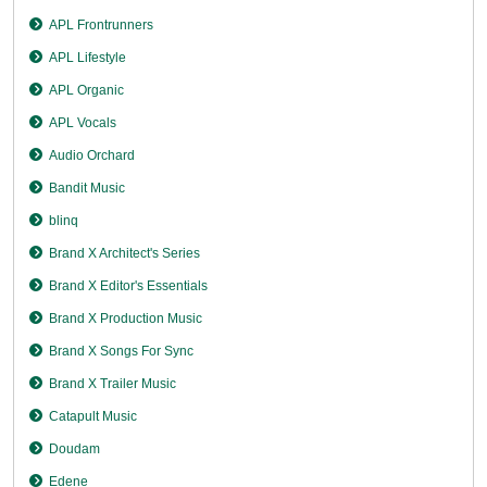
APL Frontrunners
APL Lifestyle
APL Organic
APL Vocals
Audio Orchard
Bandit Music
blinq
Brand X Architect's Series
Brand X Editor's Essentials
Brand X Production Music
Brand X Songs For Sync
Brand X Trailer Music
Catapult Music
Doudam
Edene