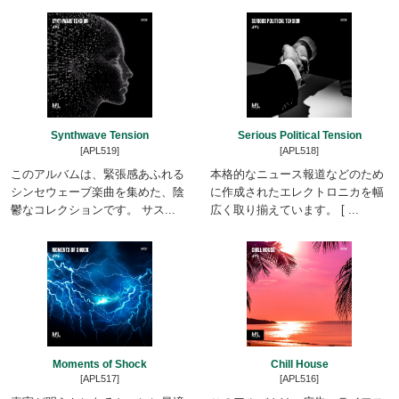
Synthwave Tension
Serious Political Tension
[APL519]
[APL518]
このアルバムは、緊張感あふれる
本格的なニュース報道などのため
シンセウェーブ楽曲を集めた、陰
に作成されたエレクトロニカを幅
鬱なコレクションです。 サス...
広く取り揃えています。 [ ...
Moments of Shock
Chill House
[APL517]
[APL516]