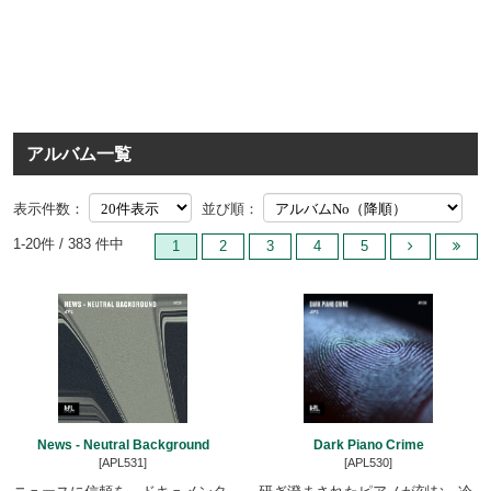
アルバム一覧
表示件数：
並び順：
1-20件 / 383 件中
1
2
3
4
5
News - Neutral Background
Dark Piano Crime
[APL531]
[APL530]