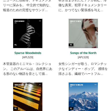
ニュースに信頼を、ドキュメンタ
研ぎ澄まされたピアノが刻む、冷
リーに深みを。 中立的で知的な、
徹な真実。犯罪ドキュメンタリー
報道のための完璧なサウンド...
に、かつてない緊張感を与え...
Sparse Woodwinds
Songs of the North
[APL529]
[APL528]
木管楽器のミニマル・コレクショ
女性シンガーが歌う、ロマンチッ
ン。 このアルバムは、自然界にあ
クなインディー・ポップ。 感情を
る形のない物語を音として描...
揺さぶる、繊細でハートフル...