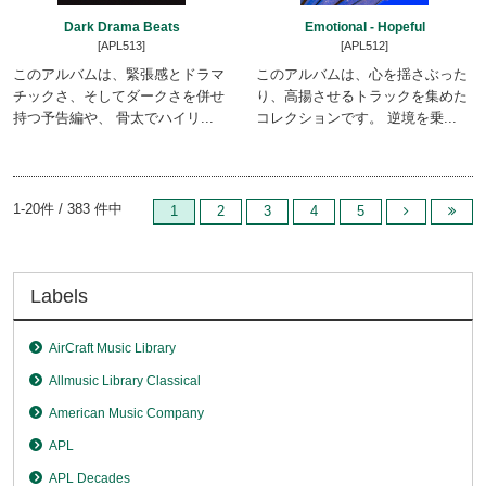
Dark Drama Beats
Emotional - Hopeful
[APL513]
[APL512]
このアルバムは、緊張感とドラマ
このアルバムは、心を揺さぶった
チックさ、そしてダークさを併せ
り、高揚させるトラックを集めた
持つ予告編や、 骨太でハイリ...
コレクションです。 逆境を乗...
1-20件 / 383 件中
1
2
3
4
5
Labels
AirCraft Music Library
Allmusic Library Classical
American Music Company
APL
APL Decades