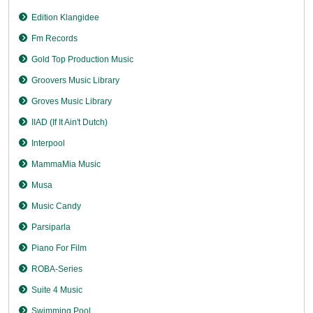
Edition Klangidee
Fm Records
Gold Top Production Music
Groovers Music Library
Groves Music Library
IIAD (If It Ain't Dutch)
Interpool
MammaMia Music
Musa
Music Candy
Parsiparla
Piano For Film
ROBA-Series
Suite 4 Music
Swimming Pool