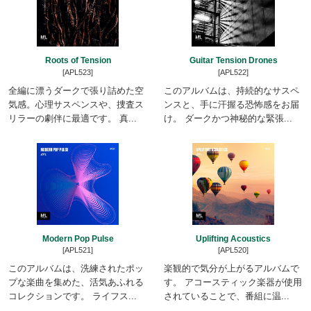
Roots of Tension
Guitar Tension Drones
[APL523]
[APL522]
全編に漂うダークで張り詰めた空
このアルバムは、持続的なサスペ
気感。心理サスペンスや、捜査ス
ンスと、手に汗握る恐怖感をお届
リラーの劇伴に最適です。 真...
け。 ダークかつ神秘的な緊張...
Modern Pop Pulse
Uplifting Acoustics
[APL521]
[APL520]
このアルバムは、洗練されたポッ
楽観的で気分が上がるアルバムで
プな楽曲を集めた、活気あふれる
す。 アコースティック楽器が使用
コレクションです。 ライフス...
されていることで、番組に温...