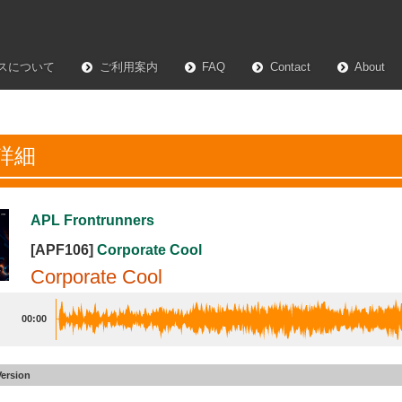
スについて
ご利用案内
FAQ
Contact
About
詳細
APL Frontrunners
[APF106]
Corporate Cool
Corporate Cool
00:00
Version
te Cool
#8
30sec