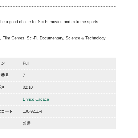
00:31
be a good choice for Sci-Fi movies and extreme sports
n, Film Genres, Sci-Fi, Documentary, Science & Technology,
ョン
Full
ク番号
7
長さ
02:10
Enrico Cacace
ACコード
1J0-9211-4
普通