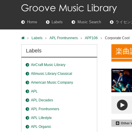
Home
Labels
Music Search
ライセン
Labels
APL Frontrunners
APF106
Corporate Cool
楽曲
Labels
AirCraft Music Library
Allmusic Library Classical
American Music Company
APL
APL Decades
APL Frontrunners
APL Lifestyle
Other 
APL Organic
Corpora