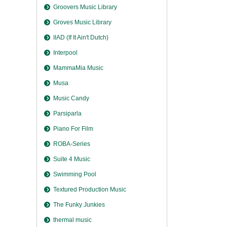
Groovers Music Library
Groves Music Library
IIAD (If It Ain't Dutch)
Interpool
MammaMia Music
Musa
Music Candy
Parsiparla
Piano For Film
ROBA-Series
Suite 4 Music
Swimming Pool
Textured Production Music
The Funky Junkies
thermal music