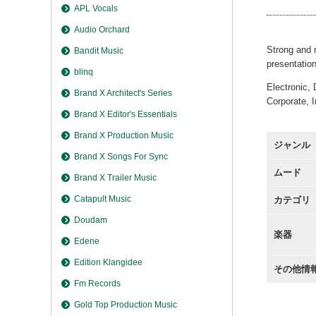
APL Vocals
Audio Orchard
Strong and 
Bandit Music
presentatio
blinq
Electronic,
Brand X Architect's Series
Corporate, 
Brand X Editor's Essentials
Brand X Production Music
ジャンル
Brand X Songs For Sync
ムード
Brand X Trailer Music
Catapult Music
カテゴリ
Doudam
楽器
Edene
Edition Klangidee
その他情
Fm Records
Gold Top Production Music