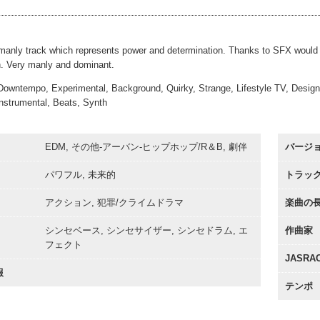
00:00
manly track which represents power and determination. Thanks to SFX would 
n. Very manly and dominant.
 Downtempo, Experimental, Background, Quirky, Strange, Lifestyle TV, Desig
Instrumental, Beats, Synth
EDM, その他-アーバン-ヒップホップ/R＆B, 劇伴
バージ
パワフル, 未来的
トラッ
アクション, 犯罪/クライムドラマ
楽曲の
シンセベース, シンセサイザー, シンセドラム, エ
作曲家
フェクト
JASR
報
テンポ