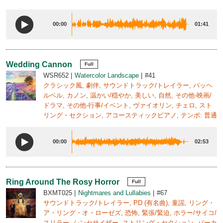
00:00
01:41
Wedding Cannon
Full
WSR652
Watercolor Landscape
#41
クラシック風, 劇伴, サウンドトラック/トレイラー, パッヘ
ルベル, カノン, 温かい/穏やか, 美しい, 自然, その他-映画/
ドラマ, その他-行事/イベント, ヴァイオリン, チェロ, スト
リング・セクション, アコースティックピアノ, テンポ: 普通
00:00
02:53
Ring Around The Rosy Horror
Full
BXMT025
Nightmares and Lullabies
#67
サウンドトラック/トレイラー, PD (有名曲), 童謡, リング・
ア・リング・オ・ローゼズ, 恐怖, 緊張/緊迫, ホラー/サイコ/
スリラー, シンセサイザー, ストリング・セクション, パーカ