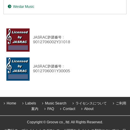
Westar Music
Home
Labels
Music Search
ライセンスについて
ご利用
案内
FAQ
Contact
About
Copyright © Groove co., ltd. All Rights Reserved.