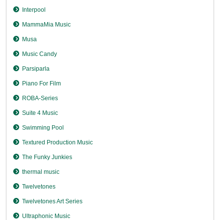
Interpool
MammaMia Music
Musa
Music Candy
Parsiparla
Piano For Film
ROBA-Series
Suite 4 Music
Swimming Pool
Textured Production Music
The Funky Junkies
thermal music
Twelvetones
Twelvetones Art Series
Ultraphonic Music