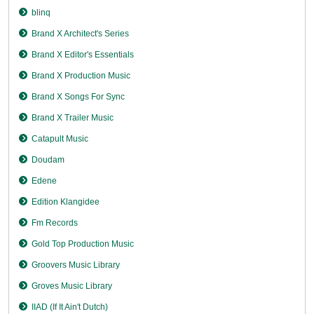
blinq
Brand X Architect's Series
Brand X Editor's Essentials
Brand X Production Music
Brand X Songs For Sync
Brand X Trailer Music
Catapult Music
Doudam
Edene
Edition Klangidee
Fm Records
Gold Top Production Music
Groovers Music Library
Groves Music Library
IIAD (If It Ain't Dutch)