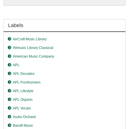
Labels
AirCraft Music Library
Allmusic Library Classical
American Music Company
APL
APL Decades
APL Frontrunners
APL Lifestyle
APL Organic
APL Vocals
Audio Orchard
Bandit Music