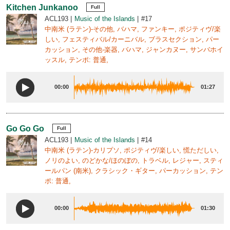
Kitchen Junkanoo
Full
ACL193
Music of the Islands
#17
中南米 (ラテン)-その他, バハマ, ファンキー, ポジティヴ/楽
しい, フェスティバル/カーニバル, ブラスセクション, パー
カッション, その他-楽器, バハマ, ジャンカヌー, サンバホイ
ッスル, テンポ: 普通,
00:00
01:27
Go Go Go
Full
ACL193
Music of the Islands
#14
中南米 (ラテン)-カリプソ, ポジティヴ/楽しい, 慌ただしい,
ノリのよい, のどかな/ほのぼの, トラベル, レジャー, スティ
ールパン (南米), クラシック・ギター, パーカッション, テン
ポ: 普通,
00:00
01:30