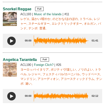
Snorkel Reggae
Full
ACL193
Music of the Islands
#11
レゲエ, 温かい/穏やか, のどかな/ほのぼの, トラベル, レジ
ャー, スチールギター, エレクトリックギター, オルガン, バ
ンド, テンポ: 普通,
00:00
01:41
Angelica Tarantella
Full
ACL190
Foreign Clich?
#26
ヨーロッパ-イタリア, ポジティヴ/楽しい, ノリのよい, トラ
ベル, レジャー, フェスティバル/カーニバル, ウッドベース,
マンドリン, アコーディオン, アコースティックドラム, テン
ポ: 速い,
00:00
02:12