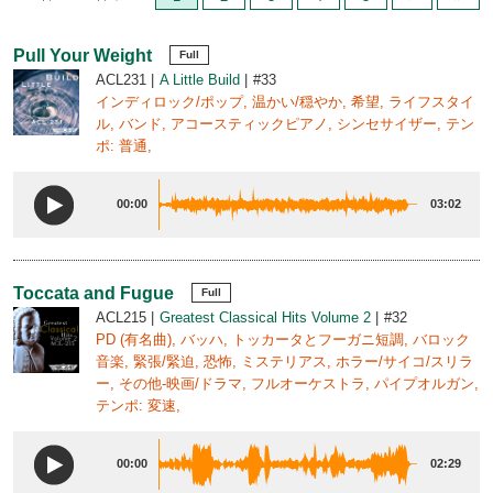
Pull Your Weight
Full
ACL231
A Little Build
#33
インディロック/ポップ, 温かい/穏やか, 希望, ライフスタイ
ル, バンド, アコースティックピアノ, シンセサイザー, テン
ポ: 普通,
00:00
03:02
Toccata and Fugue
Full
ACL215
Greatest Classical Hits Volume 2
#32
PD (有名曲), バッハ, トッカータとフーガニ短調, バロック
音楽, 緊張/緊迫, 恐怖, ミステリアス, ホラー/サイコ/スリラ
ー, その他-映画/ドラマ, フルオーケストラ, パイプオルガン,
テンポ: 変速,
00:00
02:29