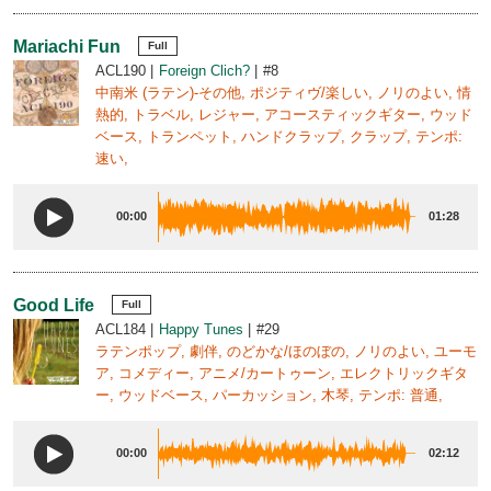
Mariachi Fun
Full
ACL190
Foreign Clich?
#8
中南米 (ラテン)-その他, ポジティヴ/楽しい, ノリのよい, 情
熱的, トラベル, レジャー, アコースティックギター, ウッド
ベース, トランペット, ハンドクラップ, クラップ, テンポ:
速い,
00:00
01:28
Good Life
Full
ACL184
Happy Tunes
#29
ラテンポップ, 劇伴, のどかな/ほのぼの, ノリのよい, ユーモ
ア, コメディー, アニメ/カートゥーン, エレクトリックギタ
ー, ウッドベース, パーカッション, 木琴, テンポ: 普通,
00:00
02:12