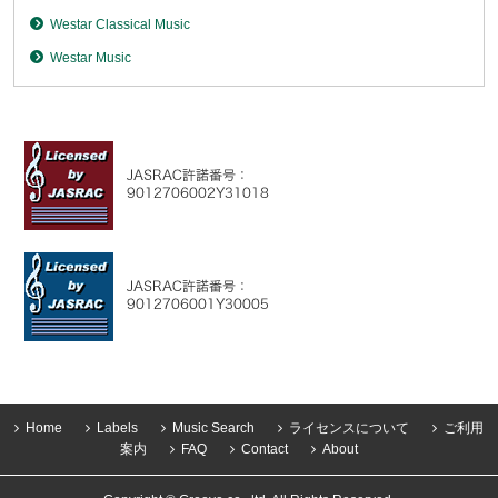
Westar Classical Music
Westar Music
Home
Labels
Music Search
ライセンスについて
ご利用
案内
FAQ
Contact
About