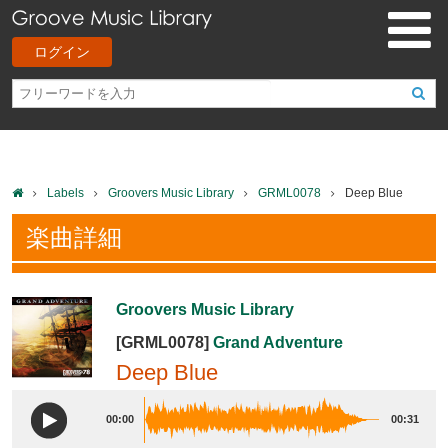
ログイン
Labels
Groovers Music Library
GRML0078
Deep Blue
楽曲詳細
Groovers Music Library
[GRML0078]
Grand Adventure
Deep Blue
00:00
00:31