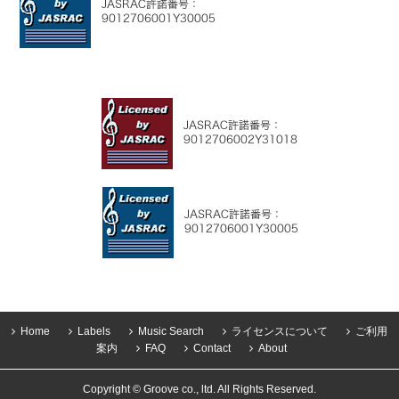
Home
Labels
Music Search
ライセンスについて
ご利用
案内
FAQ
Contact
About
Copyright © Groove co., ltd. All Rights Reserved.