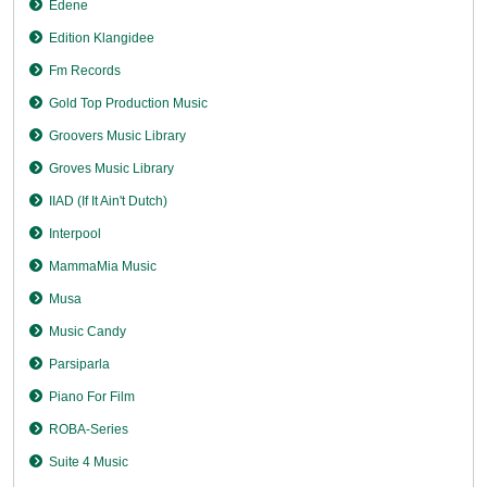
Edene
Edition Klangidee
Fm Records
Gold Top Production Music
Groovers Music Library
Groves Music Library
IIAD (If It Ain't Dutch)
Interpool
MammaMia Music
Musa
Music Candy
Parsiparla
Piano For Film
ROBA-Series
Suite 4 Music