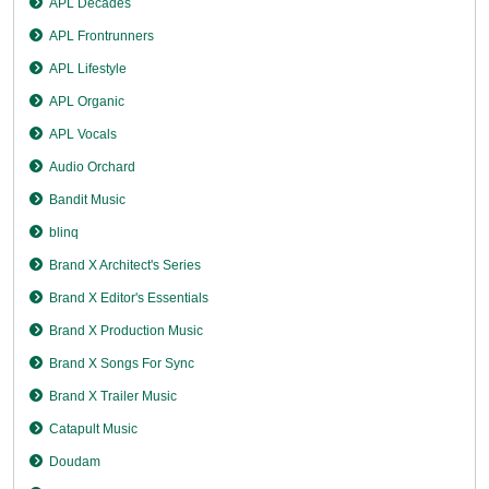
APL Decades
APL Frontrunners
APL Lifestyle
APL Organic
APL Vocals
Audio Orchard
Bandit Music
blinq
Brand X Architect's Series
Brand X Editor's Essentials
Brand X Production Music
Brand X Songs For Sync
Brand X Trailer Music
Catapult Music
Doudam