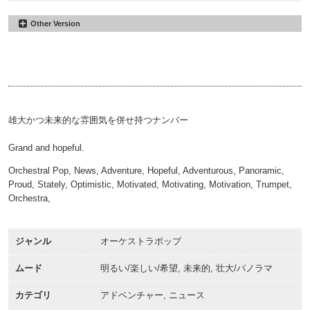
Other Version
Ancient Times
#6
Alternate
Ancient Times
#23
00:00
02:39
30sec
Ancient Times
#33
00:00
00:31
15sec
00:00
00:16
雄大かつ未来的な雰囲気を併せ持つナンバー
Grand and hopeful.
Orchestral Pop, News, Adventure, Hopeful, Adventurous, Panoramic,
Proud, Stately, Optimistic, Motivated, Motivating, Motivation, Trumpet,
Orchestra,
ジャンル
オーケストラポップ
ムード
明るい/楽しい/希望, 未来的, 壮大/パノラマ
カテゴリ
アドベンチャー, ニュース