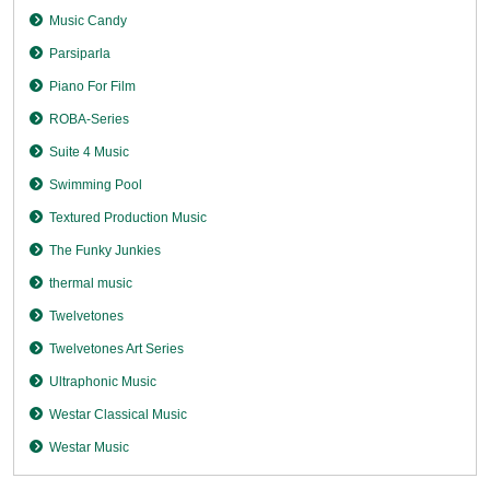
Music Candy
Parsiparla
Piano For Film
ROBA-Series
Suite 4 Music
Swimming Pool
Textured Production Music
The Funky Junkies
thermal music
Twelvetones
Twelvetones Art Series
Ultraphonic Music
Westar Classical Music
Westar Music