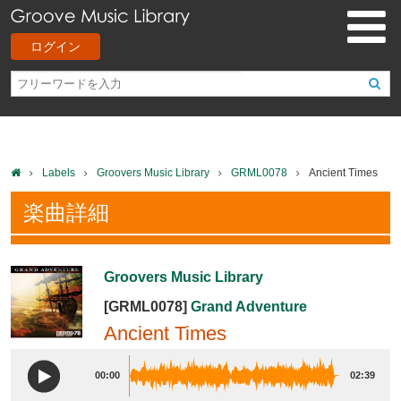
ログイン
Labels
Groovers Music Library
GRML0078
Ancient Times
楽曲詳細
Groovers Music Library
[GRML0078]
Grand Adventure
Ancient Times
00:00
02:39