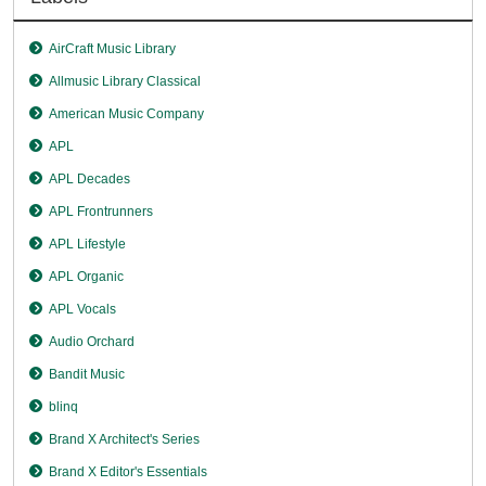
AirCraft Music Library
Allmusic Library Classical
American Music Company
APL
APL Decades
APL Frontrunners
APL Lifestyle
APL Organic
APL Vocals
Audio Orchard
Bandit Music
blinq
Brand X Architect's Series
Brand X Editor's Essentials