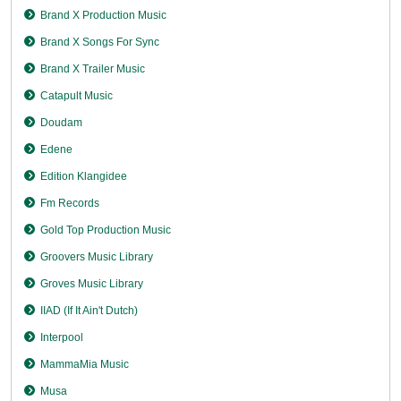
Brand X Production Music
Brand X Songs For Sync
Brand X Trailer Music
Catapult Music
Doudam
Edene
Edition Klangidee
Fm Records
Gold Top Production Music
Groovers Music Library
Groves Music Library
IIAD (If It Ain't Dutch)
Interpool
MammaMia Music
Musa