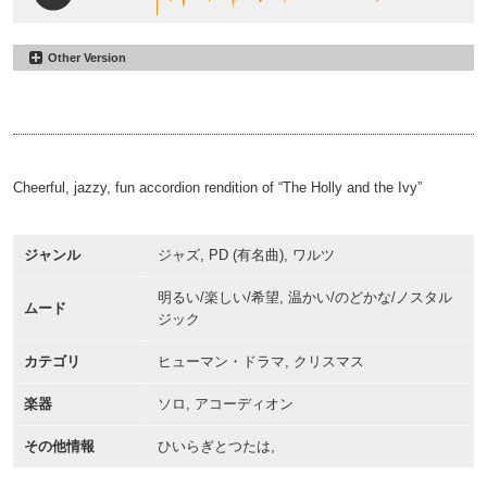
Other Version
The Holly and the Ivy Fun
#17
30sec
The Holly and the Ivy Fun
#59
00:00
00:31
60sec
00:00
01:01
Cheerful, jazzy, fun accordion rendition of “The Holly and the Ivy”
ジャンル
ジャズ, PD (有名曲), ワルツ
明るい/楽しい/希望, 温かい/のどかな/ノスタル
ムード
ジック
カテゴリ
ヒューマン・ドラマ, クリスマス
楽器
ソロ, アコーディオン
その他情報
ひいらぎとつたは,