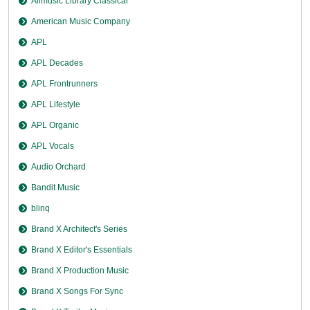
Allmusic Library Classical
American Music Company
APL
APL Decades
APL Frontrunners
APL Lifestyle
APL Organic
APL Vocals
Audio Orchard
Bandit Music
blinq
Brand X Architect's Series
Brand X Editor's Essentials
Brand X Production Music
Brand X Songs For Sync