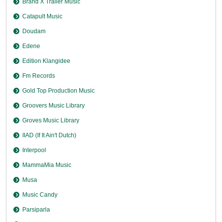
Brand X Trailer Music
Catapult Music
Doudam
Edene
Edition Klangidee
Fm Records
Gold Top Production Music
Groovers Music Library
Groves Music Library
IIAD (If It Ain't Dutch)
Interpool
MammaMia Music
Musa
Music Candy
Parsiparla