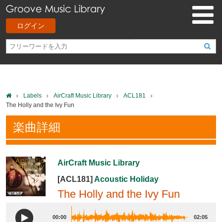
ログイン
Labels
AirCraft Music Library
ACL181
The Holly and the Ivy Fun
楽曲詳細
AirCraft Music Library
[ACL181]
Acoustic Holiday
The Holly and the Ivy Fun
00:00
02:05