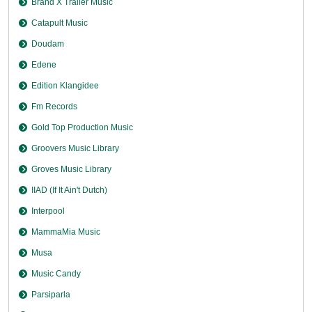
Brand X Trailer Music
Catapult Music
Doudam
Edene
Edition Klangidee
Fm Records
Gold Top Production Music
Groovers Music Library
Groves Music Library
IIAD (If It Ain't Dutch)
Interpool
MammaMia Music
Musa
Music Candy
Parsiparla