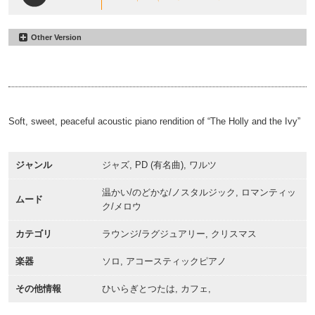
Other Version
The Holly and the Ivy Upbeat
#5
30sec
The Holly and the Ivy Upbeat
#47
00:00
00:31
60sec
00:00
01:01
Soft, sweet, peaceful acoustic piano rendition of “The Holly and the Ivy”
ジャンル
ジャズ, PD (有名曲), ワルツ
温かい/のどかな/ノスタルジック, ロマンティッ
ムード
ク/メロウ
カテゴリ
ラウンジ/ラグジュアリー, クリスマス
楽器
ソロ, アコースティックピアノ
その他情報
ひいらぎとつたは, カフェ,