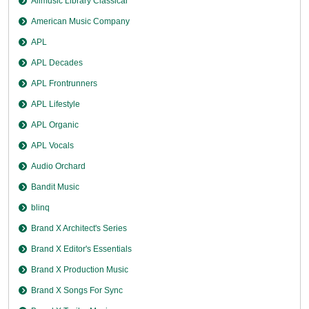
Allmusic Library Classical
American Music Company
APL
APL Decades
APL Frontrunners
APL Lifestyle
APL Organic
APL Vocals
Audio Orchard
Bandit Music
blinq
Brand X Architect's Series
Brand X Editor's Essentials
Brand X Production Music
Brand X Songs For Sync