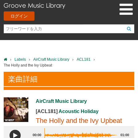
ログイン
Labels
AirCraft Music Library
ACL181
The Holly and the Ivy Upbeat
楽曲詳細
AirCraft Music Library
[ACL181]
Acoustic Holiday
The Holly and the Ivy Upbeat
00:00
01:00