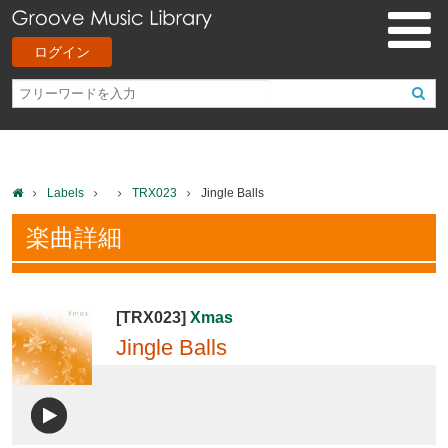
ログイン
Labels
TRX023
Jingle Balls
楽曲詳細
[TRX023]
Xmas
Jingle Balls