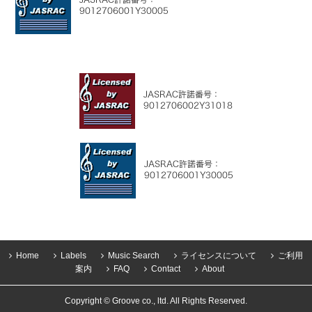
Home
Labels
Music Search
ライセンスについて
ご利用
案内
FAQ
Contact
About
Copyright © Groove co., ltd. All Rights Reserved.