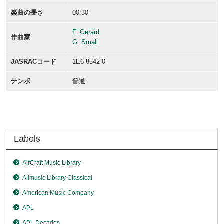
楽曲の長さ
00:30
F. Gerard
作曲家
G. Small
JASRACコード
1E6-8542-0
テンポ
普通
Labels
AirCraft Music Library
Allmusic Library Classical
American Music Company
APL
APL Decades