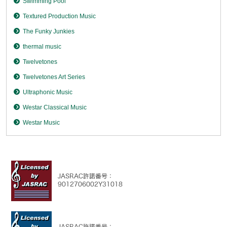
Swimming Pool
Textured Production Music
The Funky Junkies
thermal music
Twelvetones
Twelvetones Art Series
Ultraphonic Music
Westar Classical Music
Westar Music