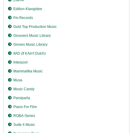
Edition Klangidee
Fm Records
Gold Top Production Music
Groovers Music Library
Groves Music Library
IIAD (If It Ain't Dutch)
Interpool
MammaMia Music
Musa
Music Candy
Parsiparla
Piano For Film
ROBA-Series
Suite 4 Music