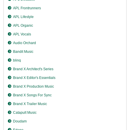
APL Frontrunners
APL Lifestyle
APL Organic
APL Vocals
Audio Orchard
Bandit Music
blinq
Brand X Architect's Series
Brand X Editor's Essentials
Brand X Production Music
Brand X Songs For Sync
Brand X Trailer Music
Catapult Music
Doudam
Edene