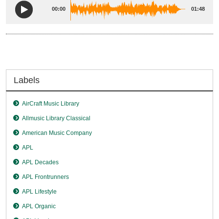
00:00
01:48
Labels
AirCraft Music Library
Allmusic Library Classical
American Music Company
APL
APL Decades
APL Frontrunners
APL Lifestyle
APL Organic