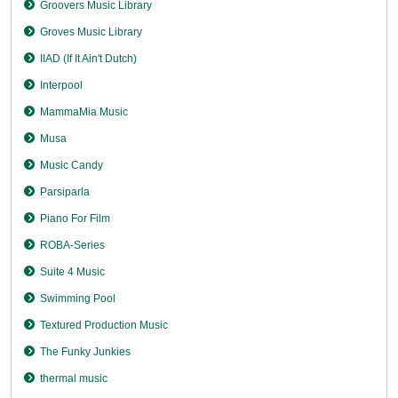
Groovers Music Library
Groves Music Library
IIAD (If It Ain't Dutch)
Interpool
MammaMia Music
Musa
Music Candy
Parsiparla
Piano For Film
ROBA-Series
Suite 4 Music
Swimming Pool
Textured Production Music
The Funky Junkies
thermal music