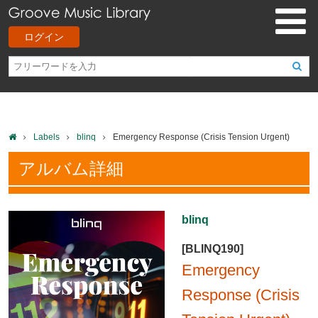
ログイン
Labels
blinq
Emergency Response (Crisis Tension Urgent)
アルバム詳細
blinq
[BLINQ190]
Emergency
Response (Crisis