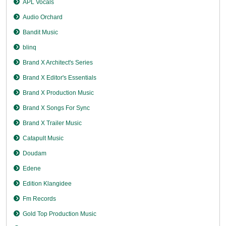
APL Vocals
Audio Orchard
Bandit Music
blinq
Brand X Architect's Series
Brand X Editor's Essentials
Brand X Production Music
Brand X Songs For Sync
Brand X Trailer Music
Catapult Music
Doudam
Edene
Edition Klangidee
Fm Records
Gold Top Production Music