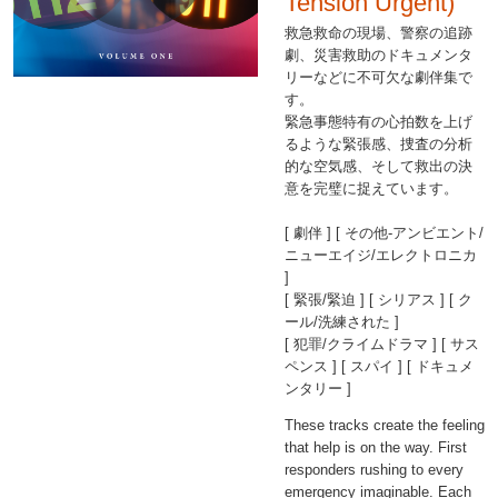
Tension Urgent)
救急救命の現場、警察の追跡
劇、災害救助のドキュメンタ
リーなどに不可欠な劇伴集で
す。
緊急事態特有の心拍数を上げ
るような緊張感、捜査の分析
的な空気感、そして救出の決
意を完璧に捉えています。
[ 劇伴 ] [ その他-アンビエント/
ニューエイジ/エレクトロニカ
]
[ 緊張/緊迫 ] [ シリアス ] [ ク
ール/洗練された ]
[ 犯罪/クライムドラマ ] [ サス
ペンス ] [ スパイ ] [ ドキュメ
ンタリー ]
These tracks create the feeling
that help is on the way. First
responders rushing to every
emergency imaginable. Each