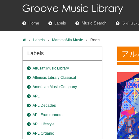
Home
Labels
Music Search
ライセン
Labels
MammaMia Music
Roots
アル
Labels
AirCraft Music Library
Allmusic Library Classical
American Music Company
APL
APL Decades
APL Frontrunners
APL Lifestyle
APL Organic