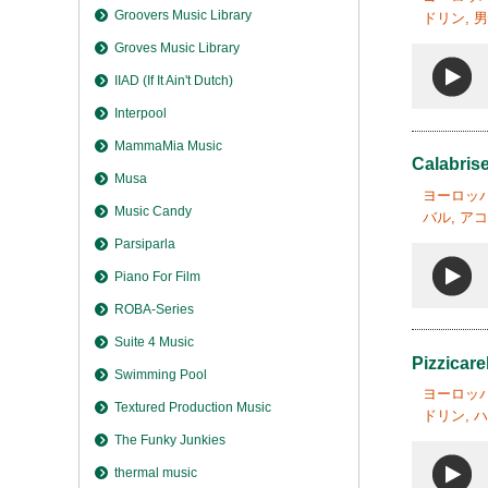
Groovers Music Library
ドリン, 男
Groves Music Library
IIAD (If It Ain't Dutch)
Interpool
MammaMia Music
Calabrise
Musa
ヨーロッパ
Music Candy
バル, ア
Parsiparla
Piano For Film
ROBA-Series
Suite 4 Music
Pizzicare
Swimming Pool
ヨーロッパ
Textured Production Music
ドリン, ハ
The Funky Junkies
thermal music