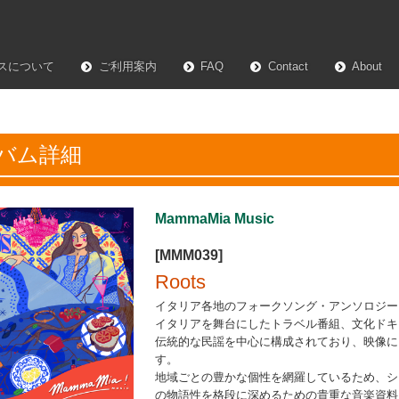
スについて
ご利用案内
FAQ
Contact
About
バム詳細
MammaMia Music
[MMM039]
Roots
イタリア各地のフォークソング・アンソロジー
イタリアを舞台にしたトラベル番組、文化ドキ
伝統的な民謡を中心に構成されており、映像に
す。
地域ごとの豊かな個性を網羅しているため、シ
の物語性を格段に深めるための貴重な音楽資料