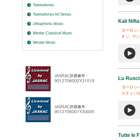
Twelvetones
Twelvetones Art Series
Kali Nifta
Ultraphonic Music
ヨーロッパ
Westar Classical Music
オン, マン
Westar Music
Lu Rusci
ヨーロッパ
スティバル
Tutte le 