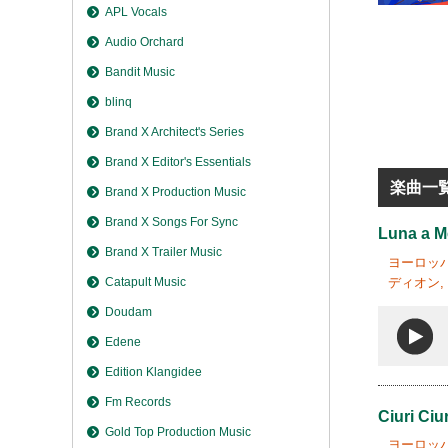
APL Vocals
Audio Orchard
Bandit Music
blinq
Brand X Architect's Series
Brand X Editor's Essentials
楽曲一
Brand X Production Music
Brand X Songs For Sync
Luna a M
Brand X Trailer Music
ヨーロッパ
ディオン, 
Catapult Music
Doudam
Edene
Edition Klangidee
Fm Records
Ciuri Ciur
Gold Top Production Music
ヨーロッパ