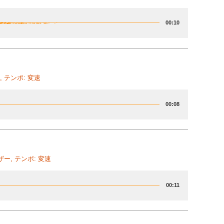
00:10
 テンポ: 変速
00:08
ー, テンポ: 変速
00:11