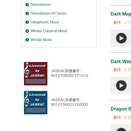
Twelvetones
Twelvetones Art Series
Dark Mag
劇伴, シ
Ultraphonic Music
Westar Classical Music
Westar Music
Dark Wa
劇伴, ミ
Dragon 
劇伴, ミ