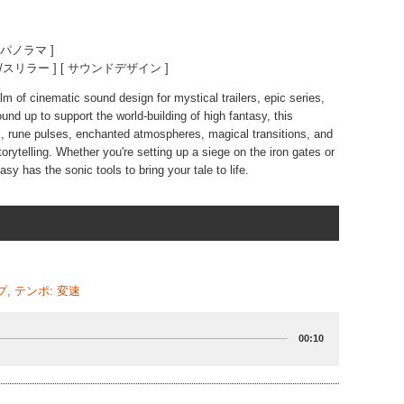
大/パノラマ ]
コ/スリラー ] [ サウンドデザイン ]
lm of cinematic sound design for mystical trailers, epic series,
nd up to support the world-building of high fantasy, this
rs, rune pulses, enchanted atmospheres, magical transitions, and
torytelling. Whether you're setting up a siege on the iron gates or
asy has the sonic tools to bring your tale to life.
, テンポ: 変速
00:10