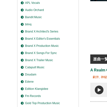
APL Vocals
Audio Orchard
Bandit Music
blinq
Brand X Architect's Series
Brand X Editor's Essentials
Brand X Production Music
Brand X Songs For Sync
楽曲一
Brand X Trailer Music
Catapult Music
A Realm 
Doudam
劇伴, 神
Edene
Edition Klangidee
Fm Records
Gold Top Production Music