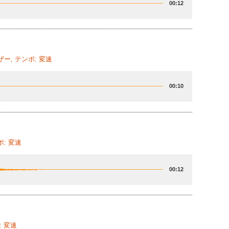
00:12
ー, テンポ: 変速
00:10
: 変速
00:12
: 変速