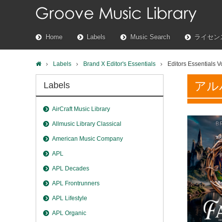
Home
Labels
Music Search
ライセン
Labels
Brand X Editor's Essentials
Editors Essentials 
アル
Labels
AirCraft Music Library
Allmusic Library Classical
American Music Company
APL
APL Decades
APL Frontrunners
APL Lifestyle
APL Organic