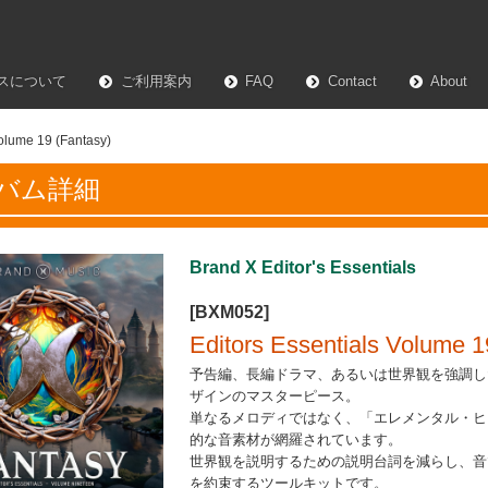
スについて
ご利用案内
FAQ
Contact
About
Volume 19 (Fantasy)
バム詳細
Brand X Editor's Essentials
[BXM052]
Editors Essentials Volume 1
予告編、長編ドラマ、あるいは世界観を強調し
ザインのマスターピース。
単なるメロディではなく、「エレメンタル・ヒ
的な音素材が網羅されています。
世界観を説明するための説明台詞を減らし、音
を約束するツールキットです。