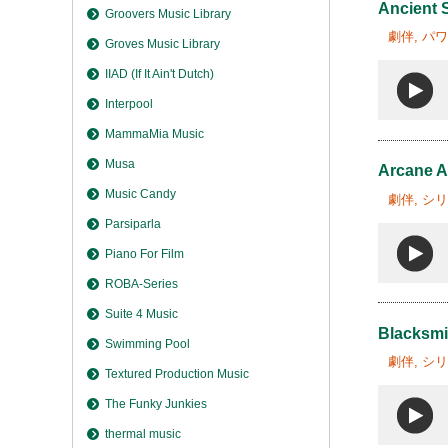
Ancient 
Groovers Music Library
劇伴, パ
Groves Music Library
IIAD (If It Ain't Dutch)
Interpool
MammaMia Music
Musa
Arcane An
Music Candy
劇伴, シ
Parsiparla
Piano For Film
ROBA-Series
Suite 4 Music
Blacksm
Swimming Pool
劇伴, シ
Textured Production Music
The Funky Junkies
thermal music