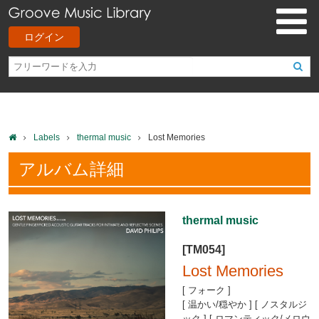
ログイン
Labels
thermal music
Lost Memories
アルバム詳細
thermal music
[TM054]
Lost Memories
[ フォーク ]
[ 温かい/穏やか ] [ ノスタルジ
ック ] [ ロマンティック/メロウ