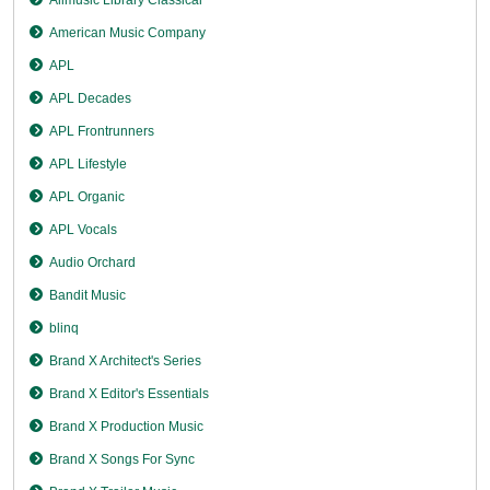
American Music Company
APL
APL Decades
APL Frontrunners
APL Lifestyle
APL Organic
APL Vocals
Audio Orchard
Bandit Music
blinq
Brand X Architect's Series
Brand X Editor's Essentials
Brand X Production Music
Brand X Songs For Sync