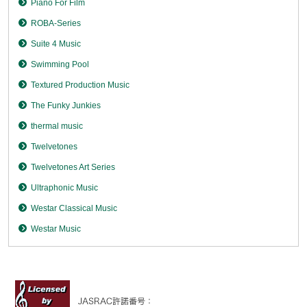
Piano For Film
ROBA-Series
Suite 4 Music
Swimming Pool
Textured Production Music
The Funky Junkies
thermal music
Twelvetones
Twelvetones Art Series
Ultraphonic Music
Westar Classical Music
Westar Music