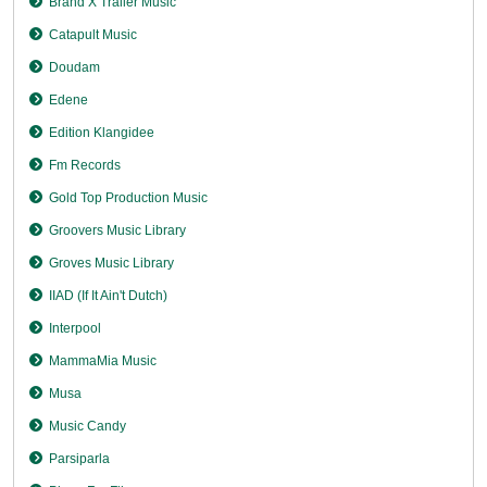
Brand X Trailer Music
Catapult Music
Doudam
Edene
Edition Klangidee
Fm Records
Gold Top Production Music
Groovers Music Library
Groves Music Library
IIAD (If It Ain't Dutch)
Interpool
MammaMia Music
Musa
Music Candy
Parsiparla