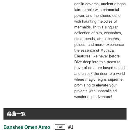
goblin caverns, ancient dragon
lairs rumble with primordial
power, and the shores echo
with haunting melodies of
mermaids. In this singular
collection of hits, whooshes,
rises, bends, atmospheres,
pulses, and more, experience
the essence of Mythical
Creatures like never before.
Dive deep into this treasure
trove of creature-based sounds
and unlock the door to a world
where magic reigns supreme,
promising to elevate your
projects with unparalleled
wonder and adventure!
楽曲一覧
Banshee Omen Atmo
#1
Full