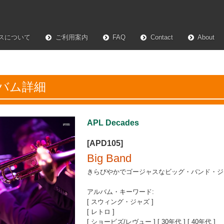
スについて
ご利用案内
FAQ
Contact
About
バム詳細
APL Decades
[APD105]
Big Band
きらびやかでゴージャスなビッグ・バンド・ジ
アルバム・キーワード:
[ スウィング・ジャズ ]
[ レトロ ]
[ ショービズ/レヴュー ] [ 30年代 ] [ 40年代 ]