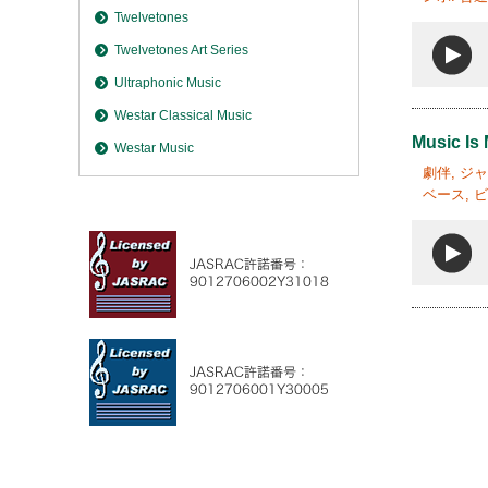
Twelvetones
Twelvetones Art Series
Ultraphonic Music
Westar Classical Music
Music Is 
Westar Music
劇伴, ジ
ベース, ビ