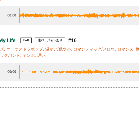
00:00
My Life
#16
Full
他バージョンあり
ャズ, オーケストラポップ, 温かい/穏やか, ロマンティック/メロウ, ロマンス, 8
ッグバンド, テンポ: 遅い,
00:00