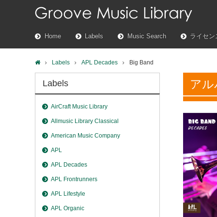
Home
Labels
Music Search
ライセン
Labels
APL Decades
Big Band
アル
Labels
AirCraft Music Library
Allmusic Library Classical
American Music Company
APL
APL Decades
APL Frontrunners
APL Lifestyle
APL Organic