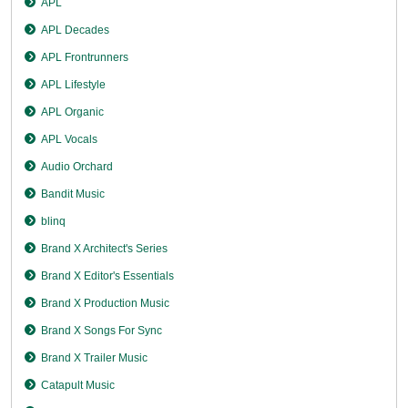
APL
APL Decades
APL Frontrunners
APL Lifestyle
APL Organic
APL Vocals
Audio Orchard
Bandit Music
blinq
Brand X Architect's Series
Brand X Editor's Essentials
Brand X Production Music
Brand X Songs For Sync
Brand X Trailer Music
Catapult Music