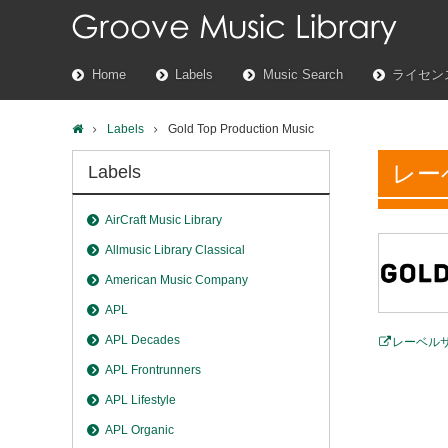
Home
Labels
Music Search
ライセン
Labels
Gold Top Production Music
レー
Labels
AirCraft Music Library
Allmusic Library Classical
American Music Company
APL
APL Decades
レーベル
APL Frontrunners
APL Lifestyle
APL Organic