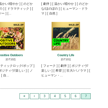
[ 温かい/穏やか ] [ のどか
[ 劇伴 ] [ 温かい/穏やか ] [ のどか
 ] [ ドラマティック ] [
な/ほのぼの ] [ ヒューマン・ドラ
] [...
マ ] [ 自然 ]
ositive Outdoors
Country Life
[GT102]
[GT101]
スティックロック/ポップ ]
[ フォーク ] [ 劇伴 ] [ ポジティヴ/
[ ポジティヴ/楽しい ] [ ノ
楽しい ] [ 希望 ] [ 壮大/パノラマ ] [
[ 自...
ヒューマン・...
3
4
5
6
7