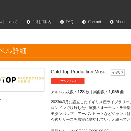
スについて
ご利用案内
FAQ
Contact
About
ベル詳細
Gold Top Production Music
イギリス
オールジャンル
128
1,055
アルバム枚数：
枚｜楽曲数：
曲
サイト
2023年3月に設立したイギリス産ライブラリー
ロンドンで収録した生演奏のオーケストラ音楽
モダンポップ、アーバンビートなどジャンルは
今後リリースを着実に増やしていくと語ってお