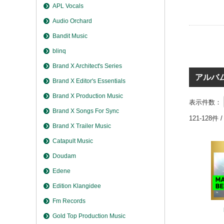
APL Vocals
Audio Orchard
Bandit Music
blinq
Brand X Architect's Series
アルバ
Brand X Editor's Essentials
Brand X Production Music
表示件数：
Brand X Songs For Sync
121-128件 
Brand X Trailer Music
Catapult Music
Doudam
Edene
Edition Klangidee
Fm Records
Gold Top Production Music