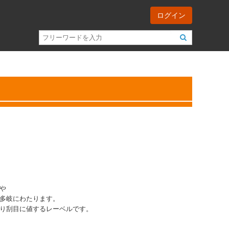
ログイン
。
や
多岐にわたります。
り刮目に値するレーベルです。