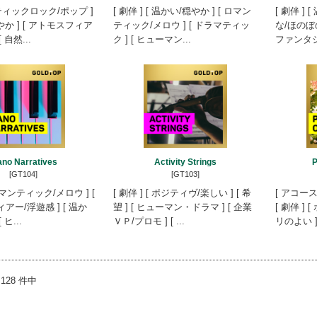
ティックロック/ポップ ]
[ 劇伴 ] [ 温かい/穏やか ] [ ロマン
[ 劇伴 ] 
やか ] [ アトモスフィア
ティック/メロウ ] [ ドラマティッ
な/ほのぼの
 自然...
ク ] [ ヒューマン...
ファンタジー 
ano Narratives
Activity Strings
P
[GT104]
[GT103]
 ロマンティック/メロウ ] [
[ 劇伴 ] [ ポジティヴ/楽しい ] [ 希
[ アコー
アー/浮遊感 ] [ 温か
望 ] [ ヒューマン・ドラマ ] [ 企業
[ 劇伴 ] 
 ヒ...
ＶＰ/プロモ ] [ ...
リのよい ] 
/ 128 件中