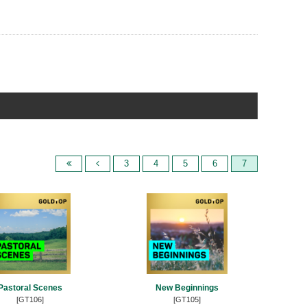
3
4
5
6
7
Pastoral Scenes
New Beginnings
[GT106]
[GT105]