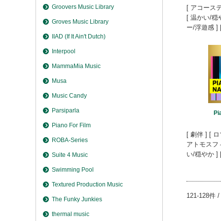
Groovers Music Library
[ アコース
[ 温かい/穏
Groves Music Library
ー/浮遊感 ] [
IIAD (If It Ain't Dutch)
Interpool
MammaMia Music
Musa
Music Candy
Parsiparla
Pi
Piano For Film
[ 劇伴 ] [
ROBA-Series
アトモスフィ
い/穏やか ] [
Suite 4 Music
Swimming Pool
Textured Production Music
121-128件 
The Funky Junkies
thermal music