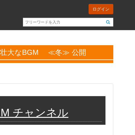
ログイン
ンネル 壮大なBGM ≪冬≫ 公開
 BGM チャンネル