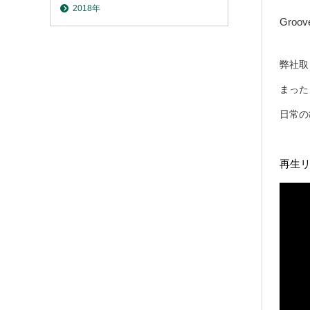
2018年
Groove
弊社取
まった
日常の
再生