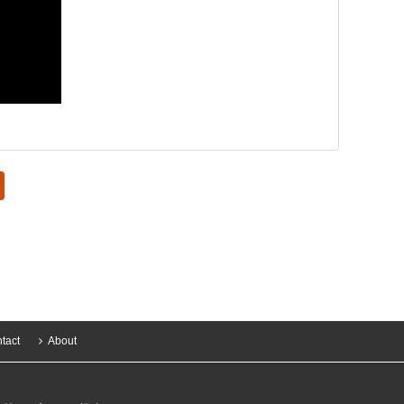
tact
About