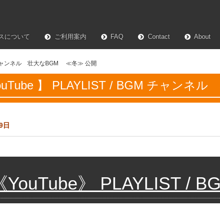
スについて
ご利用案内
FAQ
Contact
About
 BGM チャンネル 壮大なBGM ≪冬≫ 公開
ouTube 】 PLAYLIST / BGM チャ
9日
《YouTube》 PLAYLIST /