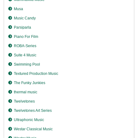
Musa
Music Candy
Parsiparla
Piano For Film
ROBA-Series
Suite 4 Music
Swimming Pool
Textured Production Music
The Funky Junkies
thermal music
Twelvetones
Twelvetones Art Series
Ultraphonic Music
Westar Classical Music