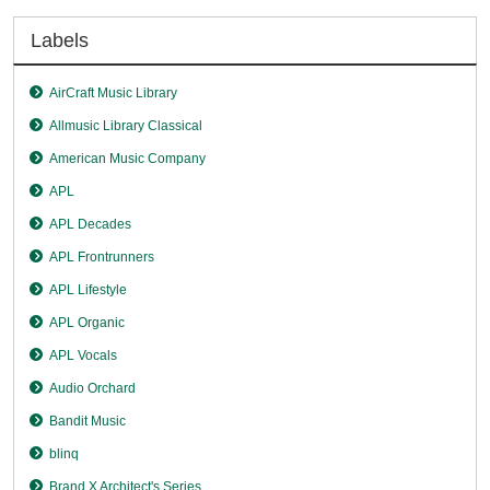
Labels
AirCraft Music Library
Allmusic Library Classical
American Music Company
APL
APL Decades
APL Frontrunners
APL Lifestyle
APL Organic
APL Vocals
Audio Orchard
Bandit Music
blinq
Brand X Architect's Series