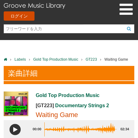
ログイン
Labels
Gold Top Production Music
GT223
Waiting Game
楽曲詳細
Gold Top Production Music
[GT223]
Documentary Strings 2
Waiting Game
00:00
02:34