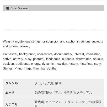
Other Version
Waiting Game
#25
No Strings
Waiting Game
#26
00:00
02:34
Short
Waiting Game
#27
00:00
00:58
Sting
00:00
00:10
Weighty mysterious strings for suspicion and caution in serious subjects
and growing anxiety
Orchestral, background, underscore, documentary, interest, interesting,
active, activity, busy, pastoral, landscape, outdoors, determined, serious,
tradition, traditional, energy, dynamic, new day, history, historical, story,
Strings, Piano, Harp, Marimba, Synths
ジャンル
クラシック風, 劇伴
ムード
恐怖/緊張/シリアス, 神秘的/ミステリアス
時代劇, ヒューマン・ドラマ, ミステリー/超常現
カテゴリ
象