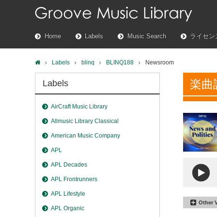
Home
Labels
Music Search
ライセン
Labels
blinq
BLINQ188
Newsroom
楽曲
Labels
AirCraft Music Library
Allmusic Library Classical
American Music Company
APL
APL Decades
APL Frontrunners
APL Lifestyle
Other 
APL Organic
Newsr