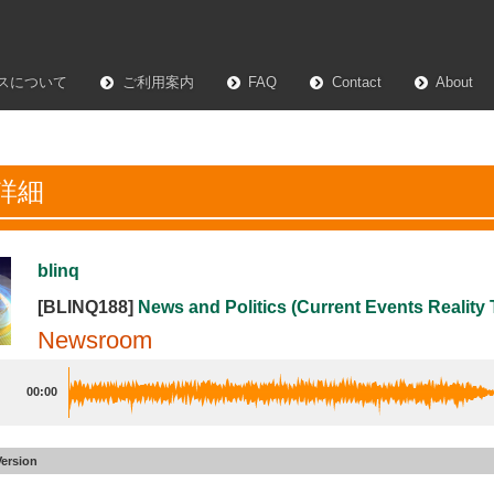
スについて
ご利用案内
FAQ
Contact
About
詳細
blinq
[BLINQ188]
News and Politics (Current Events Reality 
Newsroom
00:00
Version
oom
#6
No Beeps