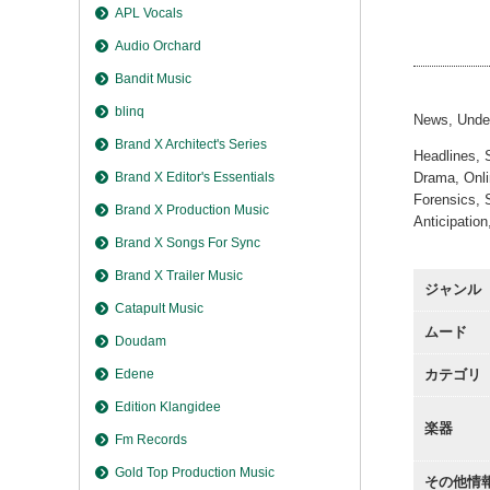
Newsr
APL Vocals
Newsr
Audio Orchard
Bandit Music
blinq
News, Under
Brand X Architect's Series
Headlines, 
Drama, Onlin
Brand X Editor's Essentials
Forensics, 
Brand X Production Music
Anticipatio
Brand X Songs For Sync
Brand X Trailer Music
ジャンル
Catapult Music
ムード
Doudam
カテゴリ
Edene
Edition Klangidee
楽器
Fm Records
Gold Top Production Music
その他情