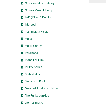
Groovers Music Library
Groves Music Library
IIAD (If It Ain't Dutch)
Interpool
MammaMia Music
Musa
Music Candy
Parsiparla
Piano For Film
ROBA-Series
Suite 4 Music
Swimming Pool
Textured Production Music
The Funky Junkies
thermal music