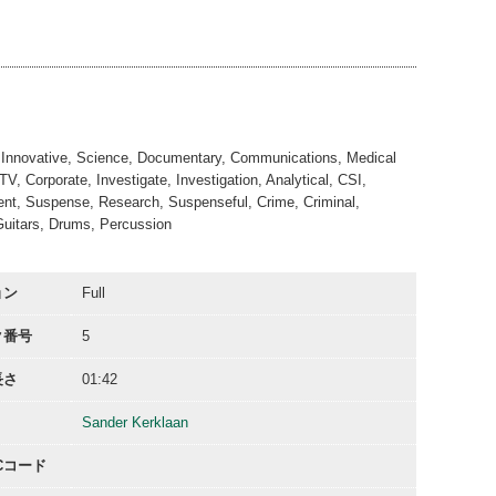
01:43
01:43
01:43
t, Innovative, Science, Documentary, Communications, Medical
TV, Corporate, Investigate, Investigation, Analytical, CSI,
ent, Suspense, Research, Suspenseful, Crime, Criminal,
Guitars, Drums, Percussion
ョン
Full
ク番号
5
長さ
01:42
Sander Kerklaan
ACコード