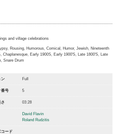
01:03
00:33
00:18
00:09
ngs and village celebrations
Gypsy, Rousing, Humorous, Comical, Humor, Jewish, Nineteenth
, Chaplanesque, Early 1900S, Early 1900'S, Late 1800'S, Late
um, Snare Drum
ョン
Full
ク番号
5
長さ
03:28
David Flavin
Roland Rudzitis
ACコード