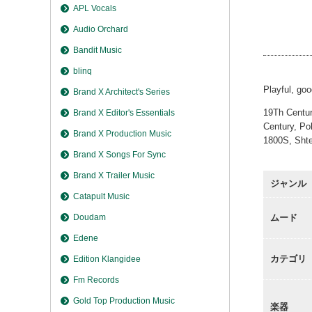
Boris A
APL Vocals
Boris A
Audio Orchard
Boris A
Bandit Music
blinq
Playful, go
Brand X Architect's Series
19Th Centur
Brand X Editor's Essentials
Century, Po
Brand X Production Music
1800S, Shte
Brand X Songs For Sync
Brand X Trailer Music
ジャンル
Catapult Music
Doudam
ムード
Edene
カテゴリ
Edition Klangidee
Fm Records
Gold Top Production Music
楽器