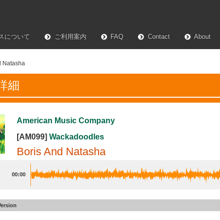
スについて
ご利用案内
FAQ
Contact
About
d Natasha
詳細
American Music Company
[AM099]
Wackadoodles
Boris And Natasha
00:00
Version
nd Natasha
#20
60sec