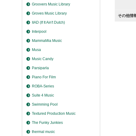
Groovers Music Library
Groves Music Library
その他情
IIAD (If It Ain't Dutch)
Interpool
MammaMia Music
Musa
Music Candy
Parsiparla
Piano For Film
ROBA-Series
Suite 4 Music
Swimming Pool
Textured Production Music
The Funky Junkies
thermal music