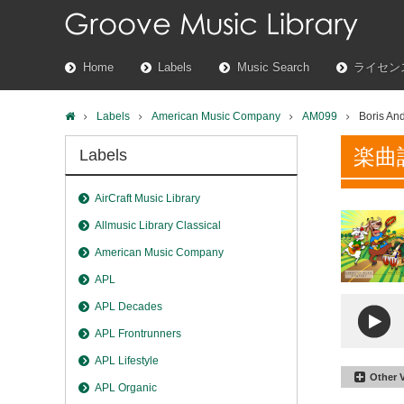
Home
Labels
Music Search
ライセン
Labels
American Music Company
AM099
Boris An
楽曲
Labels
AirCraft Music Library
Allmusic Library Classical
American Music Company
APL
APL Decades
APL Frontrunners
APL Lifestyle
Other 
APL Organic
Boris A