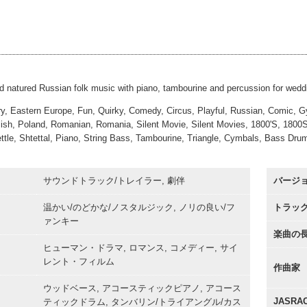
nd Natasha
#35
00:00
30sec
nd Natasha
#50
00:00
15sec
nd Natasha
#65
00:00
Sting
00:00
od natured Russian folk music with piano, tambourine and percussion for weddi
y, Eastern Europe, Fun, Quirky, Comedy, Circus, Playful, Russian, Comic, 
lish, Poland, Romanian, Romania, Silent Movie, Silent Movies, 1800'S, 1800S
ttle, Shtettal, Piano, String Bass, Tambourine, Triangle, Cymbals, Bass Dr
サウンドトラック/トレイラー, 劇伴
バージ
温かい/のどかな/ノスタルジック, ノリの良い/フ
トラッ
ァンキー
楽曲の
ヒューマン・ドラマ, ロマンス, コメディー, サイ
レント・フィルム
作曲家
ウッドベース, アコースティックピアノ, アコース
JASR
ティックドラム, タンバリン/トライアングル/カス