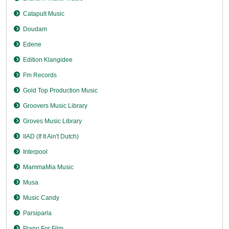
Catapult Music
Doudam
Edene
Edition Klangidee
Fm Records
Gold Top Production Music
Groovers Music Library
Groves Music Library
IIAD (If It Ain't Dutch)
Interpool
MammaMia Music
Musa
Music Candy
Parsiparla
Piano For Film