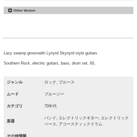
Other Version
Tallahassee Swamp
#3
30sec
Tallahassee Swamp
#16
00:00
00:30
Alt
Tallahassee Swamp
#17
00:00
03:40
60sec
00:00
01:01
Lazy swamp groovrwith Lynyrd Skynyrd style guitars
Southern Rock, electric guitars, bass, drum set, 65,
ジャンル
ロック, ブルース
ムード
ブルージー
カテゴリ
70年代
バンド, エレクトリックギター, エレクトリック
楽器
ベース, アコースティックドラム
その他情報