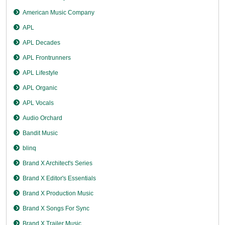
American Music Company
APL
APL Decades
APL Frontrunners
APL Lifestyle
APL Organic
APL Vocals
Audio Orchard
Bandit Music
blinq
Brand X Architect's Series
Brand X Editor's Essentials
Brand X Production Music
Brand X Songs For Sync
Brand X Trailer Music