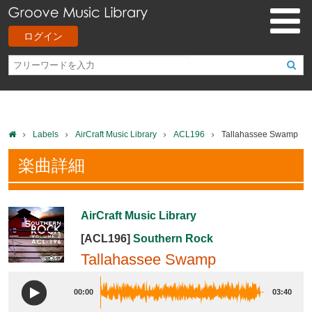
ログイン
Labels
AirCraft Music Library
ACL196
Tallahassee Swamp
楽曲詳細
AirCraft Music Library
[ACL196]
Southern Rock
Tallahassee Swamp
00:00
03:40