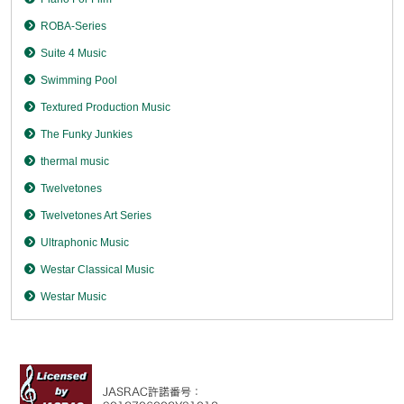
ROBA-Series
Suite 4 Music
Swimming Pool
Textured Production Music
The Funky Junkies
thermal music
Twelvetones
Twelvetones Art Series
Ultraphonic Music
Westar Classical Music
Westar Music