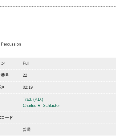
02:20
, Percussion
ョン
Full
ク番号
22
長さ
02:19
Trad. (P.D.)
Charles R. Schlacter
ACコード
普通