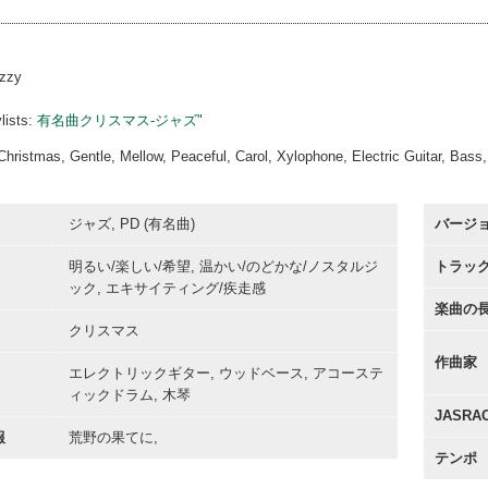
00:00
azzy
lists:
有名曲クリスマス-ジャズ"
Christmas, Gentle, Mellow, Peaceful, Carol, Xylophone, Electric Guitar, Bass
ジャズ, PD (有名曲)
バージ
明るい/楽しい/希望, 温かい/のどかな/ノスタルジ
トラッ
ック, エキサイティング/疾走感
楽曲の
クリスマス
作曲家
エレクトリックギター, ウッドベース, アコーステ
ィックドラム, 木琴
JASR
報
荒野の果てに,
テンポ