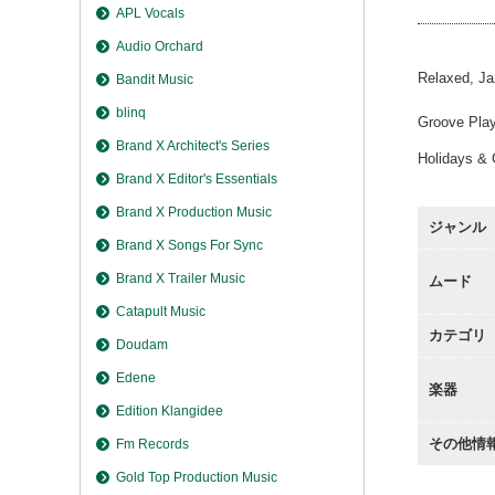
APL Vocals
Audio Orchard
Relaxed, J
Bandit Music
blinq
Groove Play
Brand X Architect's Series
Holidays & 
Brand X Editor's Essentials
Brand X Production Music
ジャンル
Brand X Songs For Sync
Brand X Trailer Music
ムード
Catapult Music
カテゴリ
Doudam
Edene
楽器
Edition Klangidee
その他情
Fm Records
Gold Top Production Music