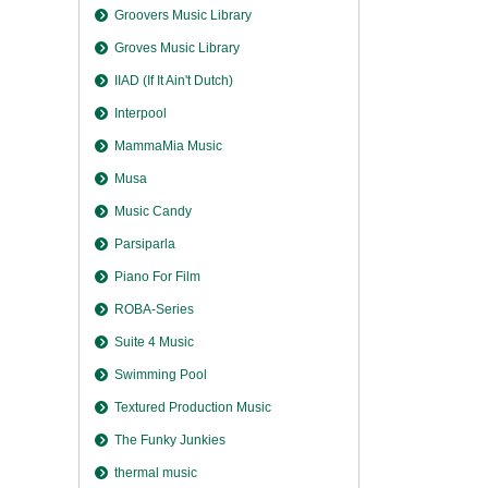
Groovers Music Library
Groves Music Library
IIAD (If It Ain't Dutch)
Interpool
MammaMia Music
Musa
Music Candy
Parsiparla
Piano For Film
ROBA-Series
Suite 4 Music
Swimming Pool
Textured Production Music
The Funky Junkies
thermal music