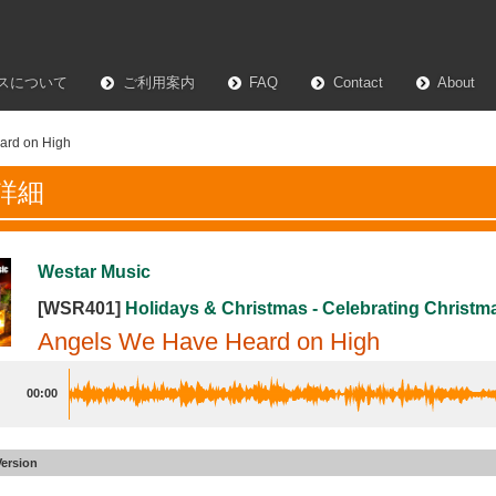
スについて
ご利用案内
FAQ
Contact
About
ard on High
詳細
Westar Music
[WSR401]
Holidays & Christmas - Celebrating Christm
Angels We Have Heard on High
00:00
Version
We Have Heard on High
#23
Alt