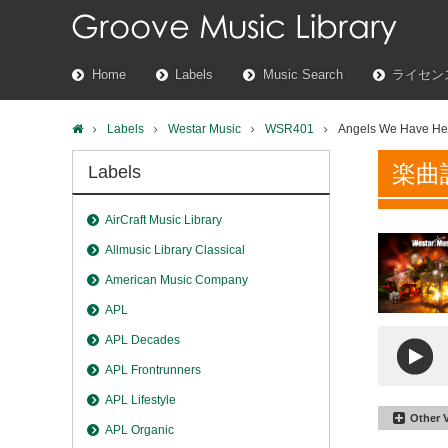
Home
Labels
Music Search
ライセン
Labels
Westar Music
WSR401
Angels We Have He
楽曲
Labels
AirCraft Music Library
Allmusic Library Classical
American Music Company
APL
APL Decades
APL Frontrunners
APL Lifestyle
Other 
APL Organic
Angels 