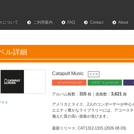
スについて
ご利用案内
FAQ
Contact
About
ベル詳細
Catapult Music
スイス
イージーリスニング
クラブ・ミュージック
315
3,621
アルバム枚数：
枚｜楽曲数：
曲
サイト
アメリカとスイス…2人のコンポーザーが中心となり
エエティ豊かなライブラリーには、アコーステ
備えた質の高い楽曲が並びます。
最新リリース: CAT1312-1315 (2026.08.03)