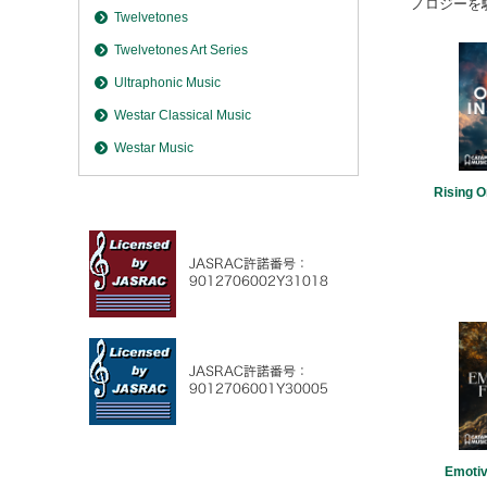
ノロジーを駆
Twelvetones
Twelvetones Art Series
Ultraphonic Music
Westar Classical Music
Westar Music
Rising O
Emotiv