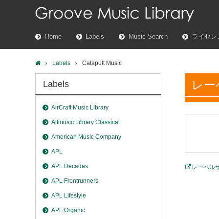
Home
Labels
Music Search
ライセン
Labels
Catapult Music
レー
Labels
AirCraft Music Library
Allmusic Library Classical
American Music Company
APL
APL Decades
レーベル
APL Frontrunners
APL Lifestyle
APL Organic