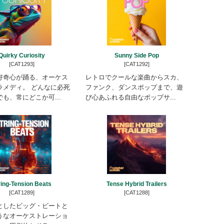
Quirky Curiosity
Sunny Side Pop
[CAT1293]
[CAT1292]
好奇心が踊る、オーケス
レトロでクールな楽曲からスカ、
ラメディ。 どんなに必死
ファンク、ダンスポップまで、遊
も、常にどこか可...
び心あふれる自由なポップサ...
ring-Tension Beats
Tense Hybrid Trailers
[CAT1289]
[CAT1288]
としたビッグ・ビートと
うなオーケストレーショ