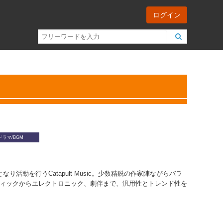
ログイン
ドラマ/BGM
活動を行うCatapult Music。少数精鋭の作家陣ながらバラ
ィックからエレクトロニック、劇伴まで、汎用性とトレンド性を