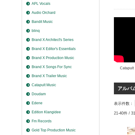
APL Vocals
Audio Orchard
Bandit Music
blinq
Brand X Architect's Series
Brand X Editor's Essentials
Brand X Production Music
Brand X Songs For Sync
Catapult
Brand X Trailer Music
Catapult Music
アルバ
Doudam
Edene
表示件数：
Edition Klangidee
21-40件 / 
Fm Records
Gold Top Production Music