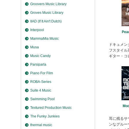
Groovers Music Library
Groves Music Library
IIAD (If It Ain't Dutch)
Interpool
Pea
MammaMia Music
ドキュメン
Musa
フスタイル
ギター・コレ
Music Candy
Parsiparla
Piano For Film
ROBA-Series
Suite 4 Music
Swimming Pool
Mod
Textured Production Music
The Funky Junkies
耳に残るサ
ンなグルー
thermal music