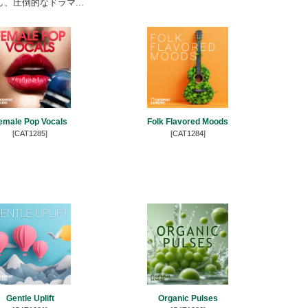
、圧倒的なドラマ...
emale Pop Vocals
Folk Flavored Moods
[CAT1285]
[CAT1284]
Gentle Uplift
Organic Pulses