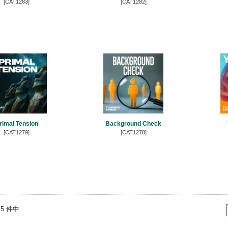
[CAT1283]
[CAT1282]
rimal Tension
Background Check
[CAT1279]
[CAT1278]
315 件中