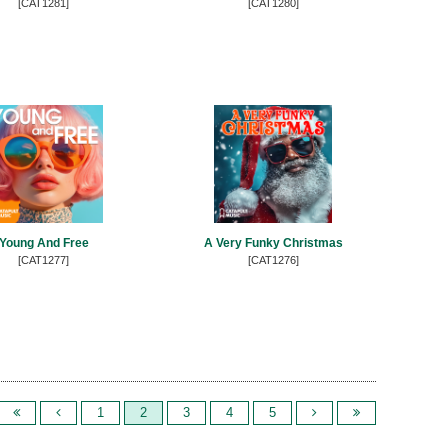
[CAT1281]
[CAT1280]
Young And Free
A Very Funky Christmas
[CAT1277]
[CAT1276]
1
2
3
4
5