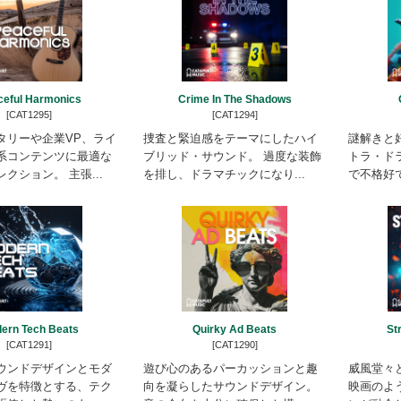
ceful Harmonics
Crime In The Shadows
[CAT1295]
[CAT1294]
タリーや企業VP、ライ
捜査と緊迫感をテーマにしたハイ
謎解きと
系コンテンツに最適な
ブリッド・サウンド。 過度な装飾
トラ・ド
クション。 主張...
を排し、ドラマチックになり...
で不格好で
ern Tech Beats
Quirky Ad Beats
St
[CAT1291]
[CAT1290]
ウンドデザインとモダ
遊び心のあるパーカッションと趣
威風堂々
ヴを特徴とする、テク
向を凝らしたサウンドデザイン。
映画のよ